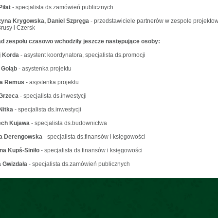
iłat
- specjalista ds.zamówień publicznych
zyna Krygowska, Daniel Szpręga
- przedstawiciele partnerów w zespole projekto
rusy i Czersk
ad zespołu czasowo wchodziły jeszcze następujące osoby:
j Korda
- asystent koordynatora, specjalista ds.promocji
 Gołąb
- asystenka projektu
a Remus
- asystenka projektu
Grzeca
- specjalista ds.inwestycji
Nitka
- specjalista ds.inwestycji
ech Kujawa
- specjalista ds.budownictwa
a Derengowska
- specjalista ds.finansów i księgowości
na Kupś-Siniło
- specjalista ds.finansów i księgowości
a Gwizdała
- specjalista ds.zamówień publicznych