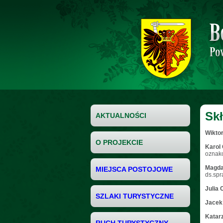
Sk
AKTUALNOŚCI
Wikto
O PROJEKCIE
Karol
oznako
Magda
MIEJSCA POSTOJOWE
ds.spr
Julia
SZLAKI TURYSTYCZNE
Jacek
Katar