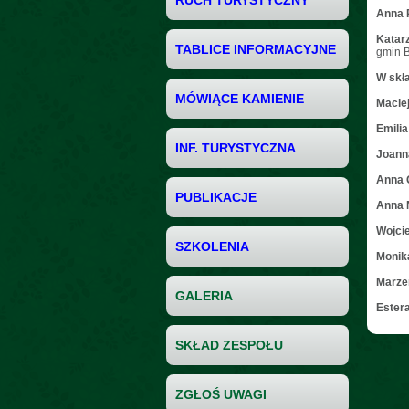
RUCH TURYSTYCZNY
Anna P
Katar
TABLICE INFORMACYJNE
gmin B
W skł
MÓWIĄCE KAMIENIE
Macie
Emilia
INF. TURYSTYCZNA
Joann
Anna 
PUBLIKACJE
Anna 
Wojci
SZKOLENIA
Monik
Marze
GALERIA
Ester
SKŁAD ZESPOŁU
ZGŁOŚ UWAGI