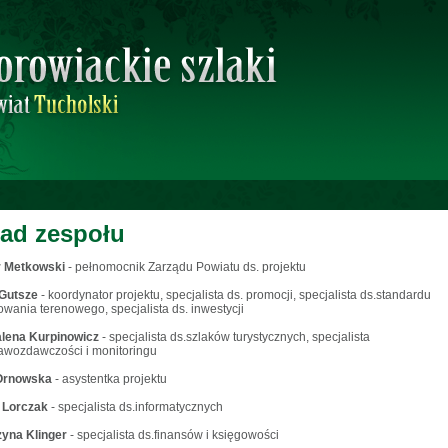
ład zespołu
r Metkowski
- pełnomocnik Zarządu Powiatu ds. projektu
 Gutsze
- koordynator projektu, specjalista ds. promocji, specjalista ds.standardu
wania terenowego, specjalista ds. inwestycji
lena Kurpinowicz
- specjalista ds.szlaków turystycznych, specjalista
awozdawczości i monitoringu
 Ornowska
- asystentka projektu
 Lorczak
- specjalista ds.informatycznych
zyna Klinger
- specjalista ds.finansów i księgowości